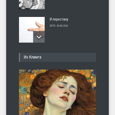
И перестану
ЛЕТО
04.08.2026
С теплотой
Из Климта
ЛЕТО
03.08.2026
Марципан (из Агнии Барто)
ЛЕТО
31.07.2026