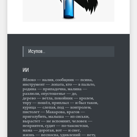
Исупов…
ИИ
Яблоко — налив, сообщник — псина,
инструмент — лопата, кто — в пальто,
родина — припадочна, малина —
разлюли, опустошенье — до,
дерево — ветла, покойник — кролем,
тпру — пошёл, приплыл — и был таков,
курица — слепая, под — контролем,
пистолет — Макарова, врагов —
приголубить, малыша — из сиськи,
вырастет — не вспомнит, человек —
неприятен, судит — по-таксистски,
мама — дорогая, вот — и снег,
жизнь — несносна, удивлений — нету,