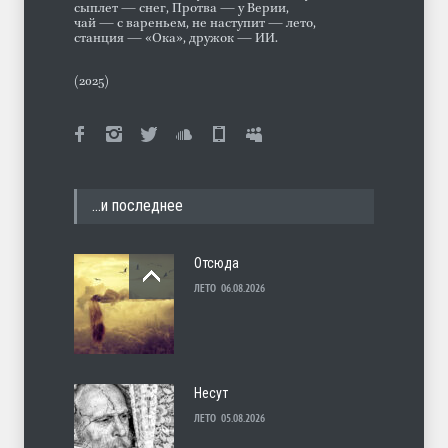
сыплет — снег, Протва — у Верии,
чай — с вареньем, не наступит — лето,
станция — «Ока», дружок — ИИ.
(2025)
…и последнее
Отсюда
ЛЕТО
06.08.2026
Несут
ЛЕТО
05.08.2026