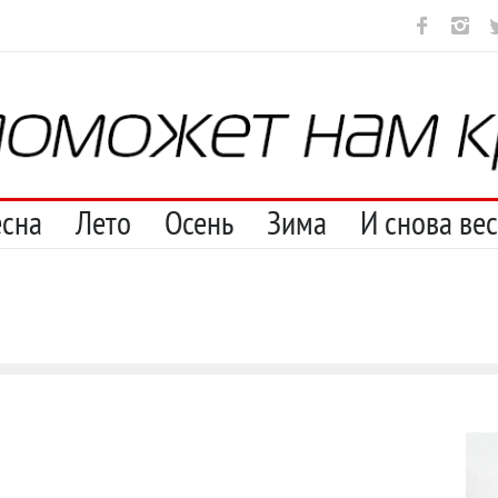
ут
И перестану
С теплотой
Марципан (из Агнии Барто)
А 
есна
Лето
Осень
Зима
И снова ве