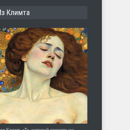
Из Климта
тав Климт. «Та, которой никогда не