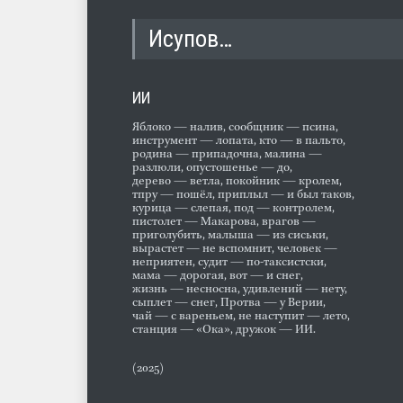
Исупов…
ИИ
Яблоко — налив, сообщник — псина,
инструмент — лопата, кто — в пальто,
родина — припадочна, малина —
разлюли, опустошенье — до,
дерево — ветла, покойник — кролем,
тпру — пошёл, приплыл — и был таков,
курица — слепая, под — контролем,
пистолет — Макарова, врагов —
приголубить, малыша — из сиськи,
вырастет — не вспомнит, человек —
неприятен, судит — по-таксистски,
мама — дорогая, вот — и снег,
жизнь — несносна, удивлений — нету,
сыплет — снег, Протва — у Верии,
чай — с вареньем, не наступит — лето,
станция — «Ока», дружок — ИИ.
(2025)