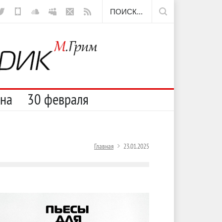
ещё борода
сна
30 февраля
Главная
23.01.2025