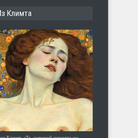
Из Климта
тав Климт. «Та, которой никогда не