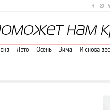
ут
И перестану
С теплотой
Марципан (из Агнии Барто)
А 
есна
Лето
Осень
Зима
И снова ве