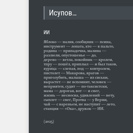
Исупов…
ИИ
Яблоко — налив, сообщник — псина,
инструмент — лопата, кто — в пальто,
родина — припадочна, малина —
разлюли, опустошенье — до,
дерево — ветла, покойник — кролем,
тпру — пошёл, приплыл — и был таков,
курица — слепая, под — контролем,
пистолет — Макарова, врагов —
приголубить, малыша — из сиськи,
вырастет — не вспомнит, человек —
неприятен, судит — по-таксистски,
мама — дорогая, вот — и снег,
жизнь — несносна, удивлений — нету,
сыплет — снег, Протва — у Верии,
чай — с вареньем, не наступит — лето,
станция — «Ока», дружок — ИИ.
(2025)