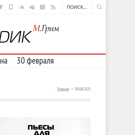
ещё борода
сна
30 февраля
Главная
08.08.2025