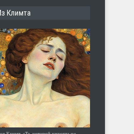
Из Климта
тав Климт. «Та, которой никогда не