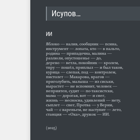
Исупов…
ИИ
Яблоко — налив, сообщник — псина,
инструмент — лопата, кто — в пальто,
родина — припадочна, малина —
разлюли, опустошенье — до,
дерево — ветла, покойник — кролем,
тпру — пошёл, приплыл — и был таков,
курица — слепая, под — контролем,
пистолет — Макарова, врагов —
приголубить, малыша — из сиськи,
вырастет — не вспомнит, человек —
неприятен, судит — по-таксистски,
мама — дорогая, вот — и снег,
жизнь — несносна, удивлений — нету,
сыплет — снег, Протва — у Верии,
чай — с вареньем, не наступит — лето,
станция — «Ока», дружок — ИИ.
(2025)