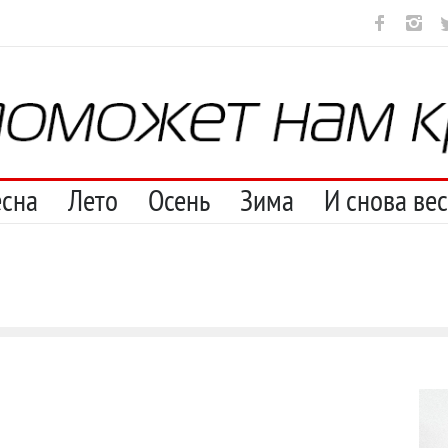
ут
И перестану
С теплотой
Марципан (из Агнии Барто)
А 
есна
Лето
Осень
Зима
И снова ве