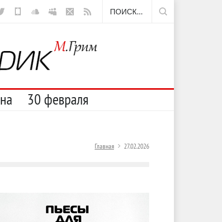
ещё борода
сна
30 февраля
Главная
27.02.2026