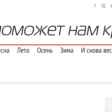
рестану
С теплотой
Марципан (из Агнии Барто)
Ob la di
От
есна
Лето
Осень
Зима
И снова ве