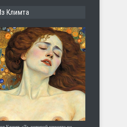
Из Климта
тав Климт. «Та, которой никогда не