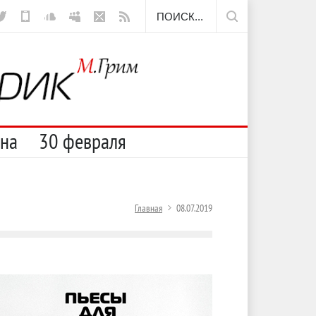
ещё борода
сна
30 февраля
Главная
08.07.2019