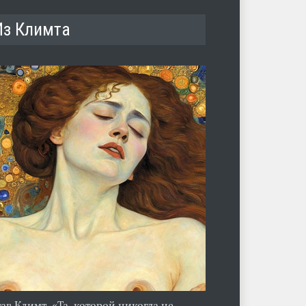
Из Климта
тав Климт. «Та, которой никогда не