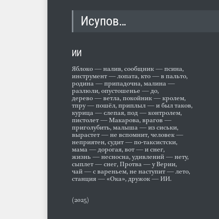
Исупов…
ИИ
Яблоко — налив, сообщник — псина,
инструмент — лопата, кто — в пальто,
родина — припадочна, малина —
разлюли, опустошенье — до,
дерево — ветла, покойник — кролем,
тпру — пошёл, приплыл — и был таков,
курица — слепая, под — контролем,
пистолет — Макарова, врагов —
приголубить, малыша — из сиськи,
вырастет — не вспомнит, человек —
неприятен, судит — по-таксистски,
мама — дорогая, вот — и снег,
жизнь — несносна, удивлений — нету,
сыплет — снег, Протва — у Верии,
чай — с вареньем, не наступит — лето,
станция — «Ока», дружок — ИИ.
(2025)