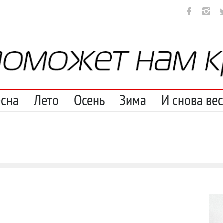
ут
И перестану
С теплотой
Марципан (из Агнии Барто)
А 
есна
Лето
Осень
Зима
И снова ве