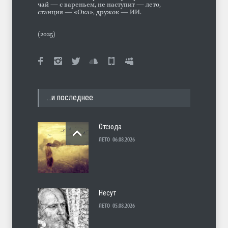
чай — с вареньем, не наступит — лето,
станция — «Ока», дружок — ИИ.
(2025)
…и последнее
Отсюда
ЛЕТО
06.08.2026
Несут
ЛЕТО
05.08.2026