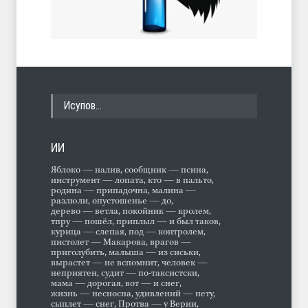
Исупов…
ИИ
Яблоко — налив, сообщник — псина,
инструмент — лопата, кто — в пальто,
родина — припадочна, малина —
разлюли, опустошенье — до,
дерево — ветла, покойник — кролем,
тпру — пошёл, приплыл — и был таков,
курица — слепая, под — контролем,
пистолет — Макарова, врагов —
приголубить, малыша — из сиськи,
вырастет — не вспомнит, человек —
неприятен, судит — по-таксистски,
мама — дорогая, вот — и снег,
жизнь — несносна, удивлений — нету,
сыплет — снег, Протва — у Верии,