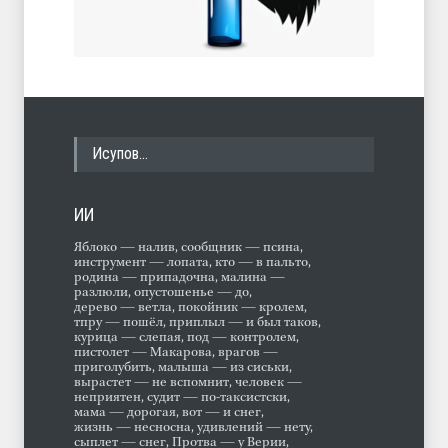
Исупов…
ИИ
Яблоко — налив, сообщник — псина,
инструмент — лопата, кто — в пальто,
родина — припадочна, малина —
разлюли, опустошенье — до,
дерево — ветла, покойник — кролем,
тпру — пошёл, приплыл — и был таков,
курица — слепая, под — контролем,
пистолет — Макарова, врагов —
приголубить, малыша — из сиськи,
вырастет — не вспомнит, человек —
неприятен, судит — по-таксистски,
мама — дорогая, вот — и снег,
жизнь — несносна, удивлений — нету,
сыплет — снег, Протва — у Верии,