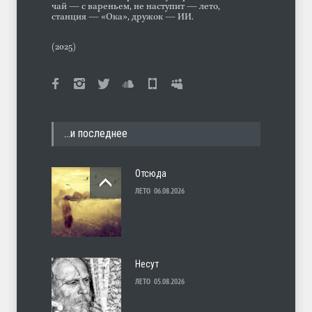
чай — с вареньем, не наступит — лето,
станция — «Ока», дружок — ИИ.
(2025)
…и последнее
Отсюда
ЛЕТО
06.08.2026
Несут
ЛЕТО
05.08.2026