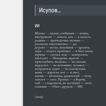
Исупов…
ИИ
Яблоко — налив, сообщник — псина,
инструмент — лопата, кто — в пальто,
родина — припадочна, малина —
разлюли, опустошенье — до,
дерево — ветла, покойник — кролем,
тпру — пошёл, приплыл — и был таков,
курица — слепая, под — контролем,
пистолет — Макарова, врагов —
приголубить, малыша — из сиськи,
вырастет — не вспомнит, человек —
неприятен, судит — по-таксистски,
мама — дорогая, вот — и снег,
жизнь — несносна, удивлений — нету,
сыплет — снег, Протва — у Верии,
чай — с вареньем, не наступит — лето,
станция — «Ока», дружок — ИИ.
(2025)