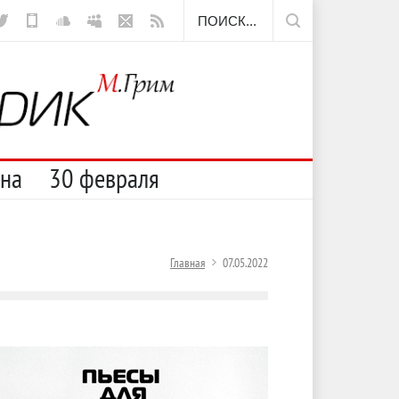
ещё борода
сна
30 февраля
Главная
07.05.2022