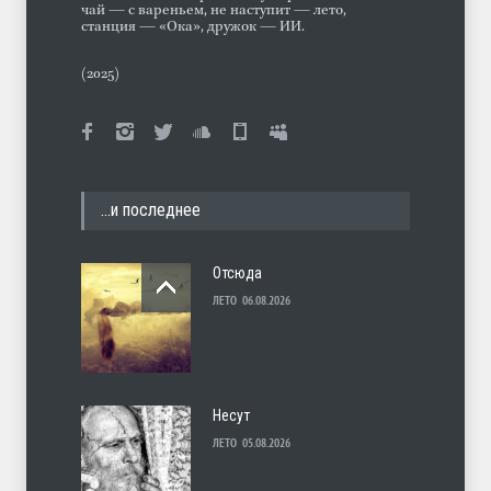
чай — с вареньем, не наступит — лето,
станция — «Ока», дружок — ИИ.
(2025)
…и последнее
Отсюда
ЛЕТО
06.08.2026
Несут
ЛЕТО
05.08.2026