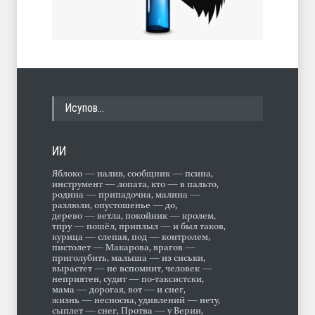
Исупов…
ИИ
Яблоко — налив, сообщник — псина,
инструмент — лопата, кто — в пальто,
родина — припадочна, малина —
разлюли, опустошенье — до,
дерево — ветла, покойник — кролем,
тпру — пошёл, приплыл — и был таков,
курица — слепая, под — контролем,
пистолет — Макарова, врагов —
приголубить, малыша — из сиськи,
вырастет — не вспомнит, человек —
неприятен, судит — по-таксистски,
мама — дорогая, вот — и снег,
жизнь — несносна, удивлений — нету,
сыплет — снег, Протва — у Верии,