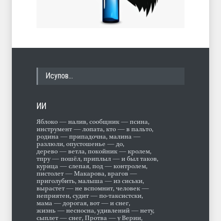
Исупов…
ИИ
Яблоко — налив, сообщник — псина,
инструмент — лопата, кто — в пальто,
родина — припадочна, малина —
разлюли, опустошенье — до,
дерево — ветла, покойник — кролем,
тпру — пошёл, приплыл — и был таков,
курица — слепая, под — контролем,
пистолет — Макарова, врагов —
приголубить, малыша — из сиськи,
вырастет — не вспомнит, человек —
неприятен, судит — по-таксистски,
мама — дорогая, вот — и снег,
жизнь — несносна, удивлений — нету,
сыплет — снег, Протва — у Верии,