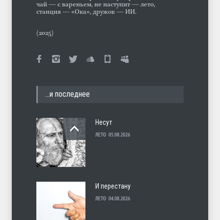
чай — с вареньем, не наступит — лето,
станция — «Ока», дружок — ИИ.
(2025)
…и последнее
Несут
ЛЕТО
05.08.2026
И перестану
ЛЕТО
04.08.2026