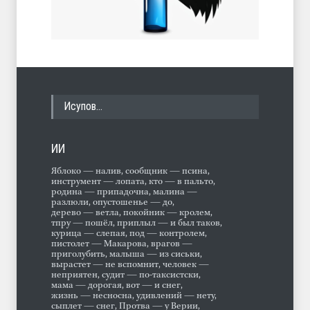
Исупов…
ИИ
Яблоко — налив, сообщник — псина,
инструмент — лопата, кто — в пальто,
родина — припадочна, малина —
разлюли, опустошенье — до,
дерево — ветла, покойник — кролем,
тпру — пошёл, приплыл — и был таков,
курица — слепая, под — контролем,
пистолет — Макарова, врагов —
приголубить, малыша — из сиськи,
вырастет — не вспомнит, человек —
неприятен, судит — по-таксистски,
мама — дорогая, вот — и снег,
жизнь — несносна, удивлений — нету,
сыплет — снег, Протва — у Верии,