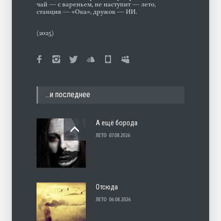
чай — с вареньем, не наступит — лето,
станция — «Ока», дружок — ИИ.
(2025)
…и последнее
А ещё борода
ЛЕТО
07.08.2026
Отсюда
ЛЕТО
06.08.2026