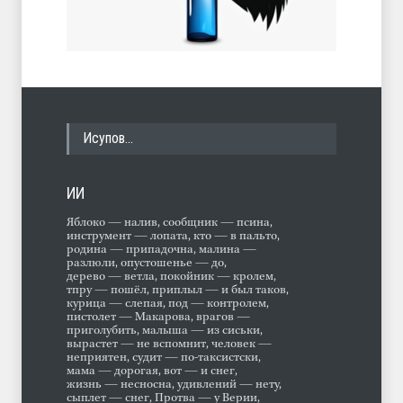
Исупов…
ИИ
Яблоко — налив, сообщник — псина,
инструмент — лопата, кто — в пальто,
родина — припадочна, малина —
разлюли, опустошенье — до,
дерево — ветла, покойник — кролем,
тпру — пошёл, приплыл — и был таков,
курица — слепая, под — контролем,
пистолет — Макарова, врагов —
приголубить, малыша — из сиськи,
вырастет — не вспомнит, человек —
неприятен, судит — по-таксистски,
мама — дорогая, вот — и снег,
жизнь — несносна, удивлений — нету,
сыплет — снег, Протва — у Верии,