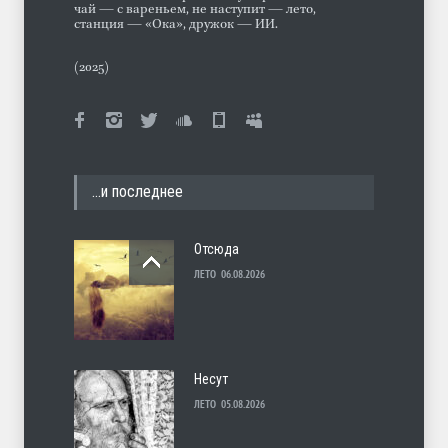
чай — с вареньем, не наступит — лето,
станция — «Ока», дружок — ИИ.
(2025)
…и последнее
Отсюда
ЛЕТО
06.08.2026
Несут
ЛЕТО
05.08.2026