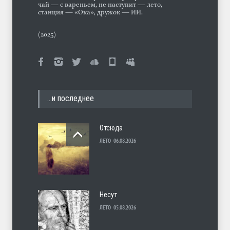
чай — с вареньем, не наступит — лето,
станция — «Ока», дружок — ИИ.
(2025)
…и последнее
Отсюда
ЛЕТО
06.08.2026
Несут
ЛЕТО
05.08.2026