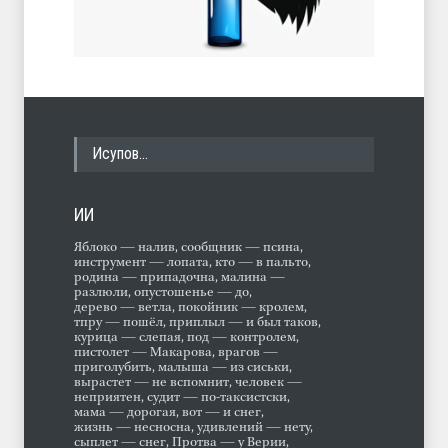
Исупов…
ИИ
Яблоко — налив, сообщник — псина,
инструмент — лопата, кто — в пальто,
родина — припадочна, малина —
разлюли, опустошенье — до,
дерево — ветла, покойник — кролем,
тпру — пошёл, приплыл — и был таков,
курица — слепая, под — контролем,
пистолет — Макарова, врагов —
приголубить, малыша — из сиськи,
вырастет — не вспомнит, человек —
неприятен, судит — по-таксистски,
мама — дорогая, вот — и снег,
жизнь — несносна, удивлений — нету,
сыплет — снег, Протва — у Верии,