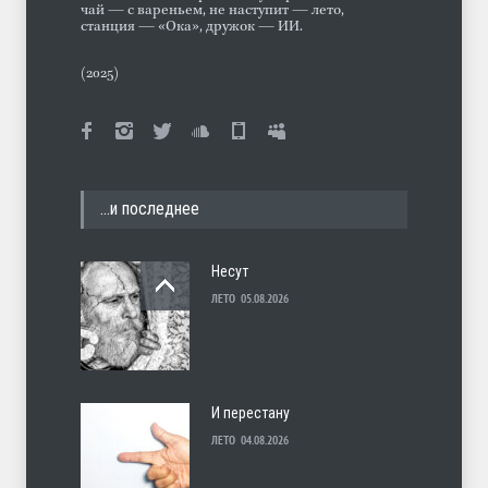
чай — с вареньем, не наступит — лето,
станция — «Ока», дружок — ИИ.
(2025)
…и последнее
Несут
ЛЕТО
05.08.2026
И перестану
ЛЕТО
04.08.2026