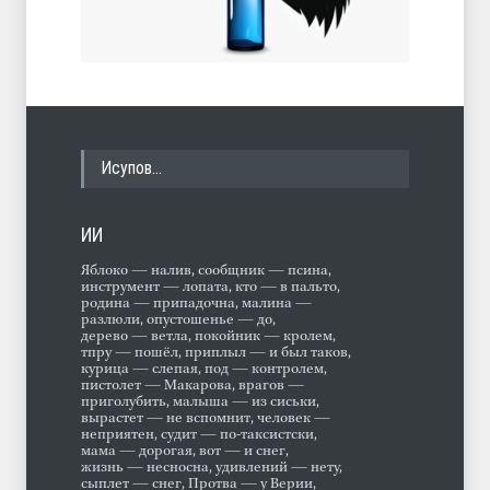
Исупов…
ИИ
Яблоко — налив, сообщник — псина,
инструмент — лопата, кто — в пальто,
родина — припадочна, малина —
разлюли, опустошенье — до,
дерево — ветла, покойник — кролем,
тпру — пошёл, приплыл — и был таков,
курица — слепая, под — контролем,
пистолет — Макарова, врагов —
приголубить, малыша — из сиськи,
вырастет — не вспомнит, человек —
неприятен, судит — по-таксистски,
мама — дорогая, вот — и снег,
жизнь — несносна, удивлений — нету,
сыплет — снег, Протва — у Верии,