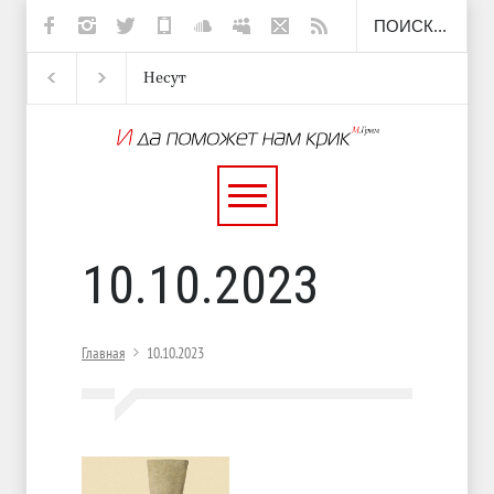
Несут
И перестану
С теплотой
Марципан
Барто)
10.10.2023
Главная
10.10.2023