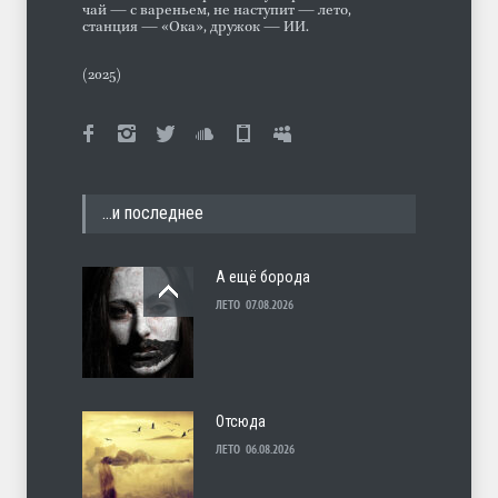
чай — с вареньем, не наступит — лето,
станция — «Ока», дружок — ИИ.
(2025)
…и последнее
А ещё борода
ЛЕТО
07.08.2026
Отсюда
ЛЕТО
06.08.2026