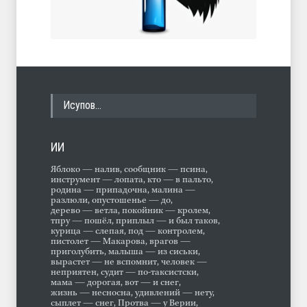
Исупов…
ИИ
Яблоко — налив, сообщник — псина,
инструмент — лопата, кто — в пальто,
родина — припадочна, малина —
разлюли, опустошенье — до,
дерево — ветла, покойник — кролем,
тпру — пошёл, приплыл — и был таков,
курица — слепая, под — контролем,
пистолет — Макарова, врагов —
приголубить, малыша — из сиськи,
вырастет — не вспомнит, человек —
неприятен, судит — по-таксистски,
мама — дорогая, вот — и снег,
жизнь — несносна, удивлений — нету,
сыплет — снег, Протва — у Верии,