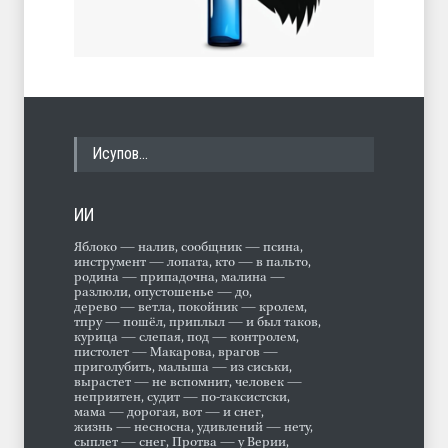
Исупов…
ИИ
Яблоко — налив, сообщник — псина,
инструмент — лопата, кто — в пальто,
родина — припадочна, малина —
разлюли, опустошенье — до,
дерево — ветла, покойник — кролем,
тпру — пошёл, приплыл — и был таков,
курица — слепая, под — контролем,
пистолет — Макарова, врагов —
приголубить, малыша — из сиськи,
вырастет — не вспомнит, человек —
неприятен, судит — по-таксистски,
мама — дорогая, вот — и снег,
жизнь — несносна, удивлений — нету,
сыплет — снег, Протва — у Верии,