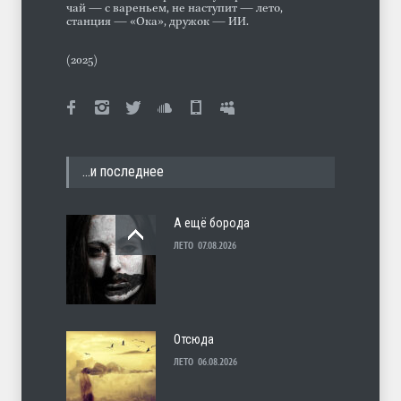
чай — с вареньем, не наступит — лето,
станция — «Ока», дружок — ИИ.
(2025)
…и последнее
А ещё борода
ЛЕТО
07.08.2026
Отсюда
ЛЕТО
06.08.2026