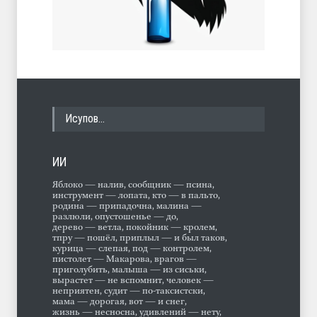
Исупов…
ИИ
Яблоко — налив, сообщник — псина,
инструмент — лопата, кто — в пальто,
родина — припадочна, малина —
разлюли, опустошенье — до,
дерево — ветла, покойник — кролем,
тпру — пошёл, приплыл — и был таков,
курица — слепая, под — контролем,
пистолет — Макарова, врагов —
приголубить, малыша — из сиськи,
вырастет — не вспомнит, человек —
неприятен, судит — по-таксистски,
мама — дорогая, вот — и снег,
жизнь — несносна, удивлений — нету,