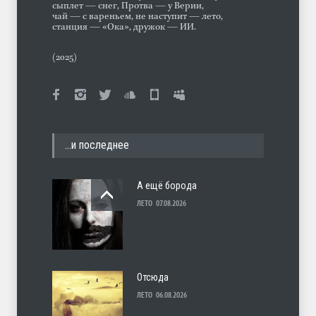
сыплет — снег, Протва — у Верии,
чай — с вареньем, не наступит — лето,
станция — «Ока», дружок — ИИ.
(2025)
…и последнее
А ещё борода
ЛЕТО
07.08.2026
Отсюда
ЛЕТО
06.08.2026