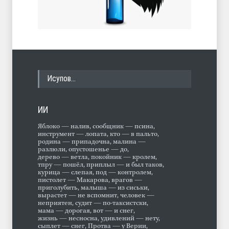
Исупов…
ИИ
Яблоко — налив, сообщник — псина,
инструмент — лопата, кто — в пальто,
родина — припадочна, малина —
разлюли, опустошенье — до,
дерево — ветла, покойник — кролем,
тпру — пошёл, приплыл — и был таков,
курица — слепая, под — контролем,
пистолет — Макарова, врагов —
приголубить, малыша — из сиськи,
вырастет — не вспомнит, человек —
неприятен, судит — по-таксистски,
мама — дорогая, вот — и снег,
жизнь — несносна, удивлений — нету,
сыплет — снег, Протва — у Верии,