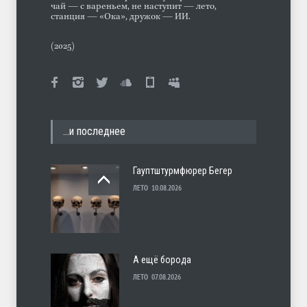
чай — с вареньем, не наступит — лето,
станция — «Ока», дружок — ИИ.
(2025)
…и последнее
Гауптштурмфюрер Бегер
ЛЕТО
10.08.2026
А ещё борода
ЛЕТО
07.08.2026