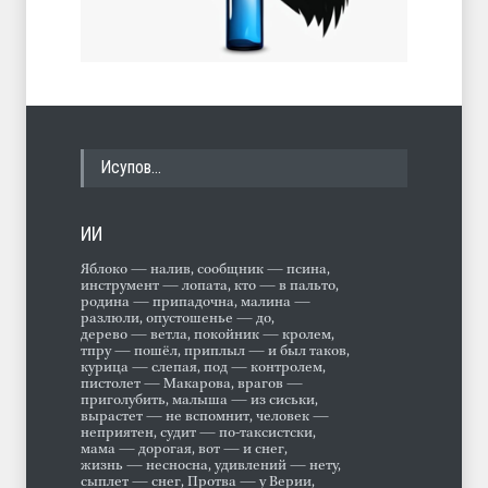
Исупов…
ИИ
Яблоко — налив, сообщник — псина,
инструмент — лопата, кто — в пальто,
родина — припадочна, малина —
разлюли, опустошенье — до,
дерево — ветла, покойник — кролем,
тпру — пошёл, приплыл — и был таков,
курица — слепая, под — контролем,
пистолет — Макарова, врагов —
приголубить, малыша — из сиськи,
вырастет — не вспомнит, человек —
неприятен, судит — по-таксистски,
мама — дорогая, вот — и снег,
жизнь — несносна, удивлений — нету,
сыплет — снег, Протва — у Верии,