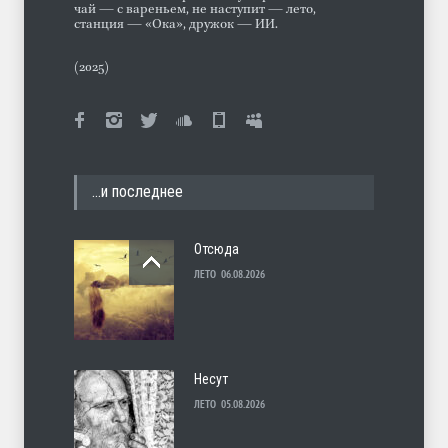
чай — с вареньем, не наступит — лето,
станция — «Ока», дружок — ИИ.
(2025)
…и последнее
Отсюда
ЛЕТО
06.08.2026
Несут
ЛЕТО
05.08.2026