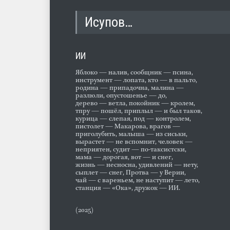
Исупов…
ИИ
Яблоко — налив, сообщник — псина,
инструмент — лопата, кто — в пальто,
родина — припадочна, малина —
разлюли, опустошенье — до,
дерево — ветла, покойник — кролем,
тпру — пошёл, приплыл — и был таков,
курица — слепая, под — контролем,
пистолет — Макарова, врагов —
приголубить, малыша — из сиськи,
вырастет — не вспомнит, человек —
неприятен, судит — по-таксистски,
мама — дорогая, вот — и снег,
жизнь — несносна, удивлений — нету,
сыплет — снег, Протва — у Верии,
чай — с вареньем, не наступит — лето,
станция — «Ока», дружок — ИИ.
(2025)