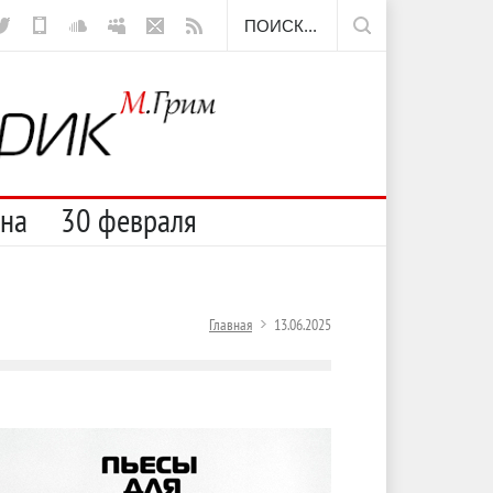
ещё борода
сна
30 февраля
Главная
13.06.2025