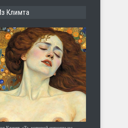
Из Климта
тав Климт. «Та, которой никогда не