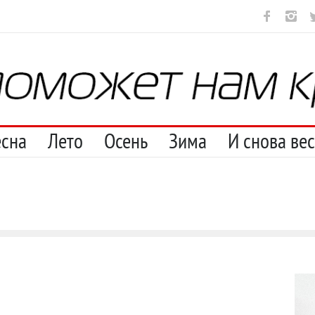
ут
И перестану
С теплотой
Марципан (из Агнии Барто)
А 
есна
Лето
Осень
Зима
И снова ве