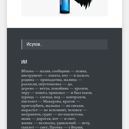
Исупов…
ИИ
Яблоко — налив, сообщник — псина,
инструмент — лопата, кто — в пальто,
родина — припадочна, малина —
разлюли, опустошенье — до,
дерево — ветла, покойник — кролем,
тпру — пошёл, приплыл — и был таков,
курица — слепая, под — контролем,
пистолет — Макарова, врагов —
приголубить, малыша — из сиськи,
вырастет — не вспомнит, человек —
неприятен, судит — по-таксистски,
мама — дорогая, вот — и снег,
жизнь — несносна, удивлений — нету,
сыплет — снег, Протва — у Верии,