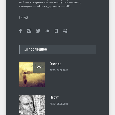
чай — с вареньем, не наступит — лето,
станция — «Ока», дружок — ИИ.
(2025)
…и последнее
Отсюда
ЛЕТО
06.08.2026
Несут
ЛЕТО
05.08.2026