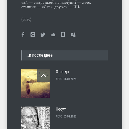
чай — с вареньем, не наступит — лето,
станция — «Ока», дружок — ИИ.
(2025)
…и последнее
Отсюда
ЛЕТО
06.08.2026
Несут
ЛЕТО
05.08.2026