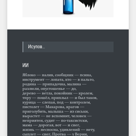
Исупов…
ИИ
Яблоко — налив, сообщник — псина,
инструмент — лопата, кто — в пальто,
родина — припадочна, малина —
разлюли, опустошенье — до,
дерево — ветла, покойник — кролем,
тпру — пошёл, приплыл — и был таков,
курица — слепая, под — контролем,
пистолет — Макарова, врагов —
приголубить, малыша — из сиськи,
вырастет — не вспомнит, человек —
неприятен, судит — по-таксистски,
мама — дорогая, вот — и снег,
жизнь — несносна, удивлений — нету,
сыплет — снег, Протва — у Верии,