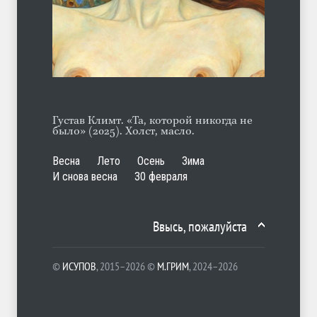
Гауптштурмфюрер Бегер
ЛЕТО
10.08.2026
Густав Климт. «Та, которой никогда не
было» (2025). Холст, масло.
Весна
Лето
Осень
Зима
И снова весна
30 февраля
Ввысь, пожалуйста
©
ИСУПОВ
, 2015–2026 ©
М.ГРИМ
, 2024–2026