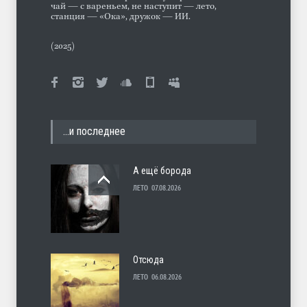
чай — с вареньем, не наступит — лето,
станция — «Ока», дружок — ИИ.
(2025)
…и последнее
А ещё борода
ЛЕТО
07.08.2026
Отсюда
ЛЕТО
06.08.2026