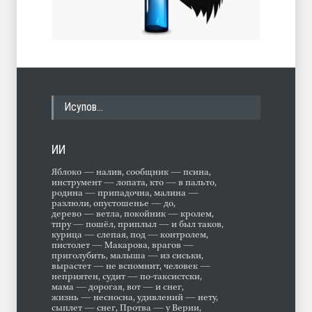
Исупов…
ИИ
Яблоко — налив, сообщник — псина,
инструмент — лопата, кто — в пальто,
родина — припадочна, малина —
разлюли, опустошенье — до,
дерево — ветла, покойник — кролем,
тпру — пошёл, приплыл — и был таков,
курица — слепая, под — контролем,
пистолет — Макарова, врагов —
приголубить, малыша — из сиськи,
вырастет — не вспомнит, человек —
неприятен, судит — по-таксистски,
мама — дорогая, вот — и снег,
жизнь — несносна, удивлений — нету,
сыплет — снег, Протва — у Верии,