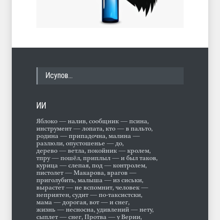
Исупов…
ИИ
Яблоко — налив, сообщник — псина,
инструмент — лопата, кто — в пальто,
родина — припадочна, малина —
разлюли, опустошенье — до,
дерево — ветла, покойник — кролем,
тпру — пошёл, приплыл — и был таков,
курица — слепая, под — контролем,
пистолет — Макарова, врагов —
приголубить, малыша — из сиськи,
вырастет — не вспомнит, человек —
неприятен, судит — по-таксистски,
мама — дорогая, вот — и снег,
жизнь — несносна, удивлений — нету,
сыплет — снег, Протва — у Верии,