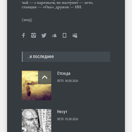
чай — с вареньем, не наступит — лето,
станция — «Ока», дружок — ИИ.
(2025)
…и последнее
Отсюда
ЛЕТО
06.08.2026
Несут
ЛЕТО
05.08.2026