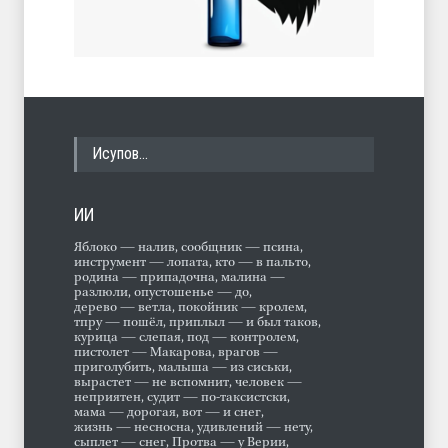
Исупов…
ИИ
Яблоко — налив, сообщник — псина,
инструмент — лопата, кто — в пальто,
родина — припадочна, малина —
разлюли, опустошенье — до,
дерево — ветла, покойник — кролем,
тпру — пошёл, приплыл — и был таков,
курица — слепая, под — контролем,
пистолет — Макарова, врагов —
приголубить, малыша — из сиськи,
вырастет — не вспомнит, человек —
неприятен, судит — по-таксистски,
мама — дорогая, вот — и снег,
жизнь — несносна, удивлений — нету,
сыплет — снег, Протва — у Верии,