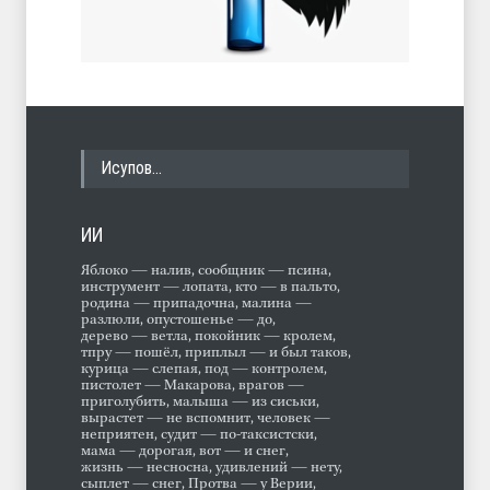
Исупов…
ИИ
Яблоко — налив, сообщник — псина,
инструмент — лопата, кто — в пальто,
родина — припадочна, малина —
разлюли, опустошенье — до,
дерево — ветла, покойник — кролем,
тпру — пошёл, приплыл — и был таков,
курица — слепая, под — контролем,
пистолет — Макарова, врагов —
приголубить, малыша — из сиськи,
вырастет — не вспомнит, человек —
неприятен, судит — по-таксистски,
мама — дорогая, вот — и снег,
жизнь — несносна, удивлений — нету,
сыплет — снег, Протва — у Верии,