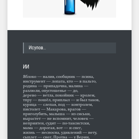
Исупов…
ИИ
Яблоко — налив, сообщник — псина,
инструмент — лопата, кто — в пальто,
родина — припадочна, малина —
разлюли, опустошенье — до,
дерево — ветла, покойник — кролем,
тпру — пошёл, приплыл — и был таков,
курица — слепая, под — контролем,
пистолет — Макарова, врагов —
приголубить, малыша — из сиськи,
вырастет — не вспомнит, человек —
неприятен, судит — по-таксистски,
мама — дорогая, вот — и снег,
жизнь — несносна, удивлений — нету,
сыплет — снег, Протва — у Верии,