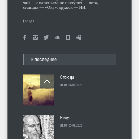
чай — с вареньем, не наступит — лето,
станция — «Ока», дружок — ИИ.
(2025)
…и последнее
Отсюда
ЛЕТО
06.08.2026
Несут
ЛЕТО
05.08.2026