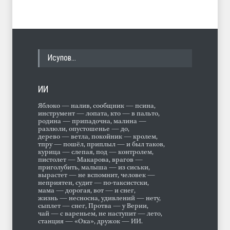
Исупов…
ИИ
Яблоко — налив, сообщник — псина,
инструмент — лопата, кто — в пальто,
родина — припадочна, малина —
разлюли, опустошенье — до,
дерево — ветла, покойник — кролем,
тпру — пошёл, приплыл — и был таков,
курица — слепая, под — контролем,
пистолет — Макарова, врагов —
приголубить, малыша — из сиськи,
вырастет — не вспомнит, человек —
неприятен, судит — по-таксистски,
мама — дорогая, вот — и снег,
жизнь — несносна, удивлений — нету,
сыплет — снег, Протва — у Верии,
чай — с вареньем, не наступит — лето,
станция — «Ока», дружок — ИИ.