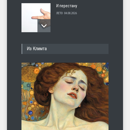
И перестану
ЛЕТО
04.08.2026
С теплотой
Из Климта
ЛЕТО
03.08.2026
Марципан (из Агнии Барто)
ЛЕТО
31.07.2026
А ещё борода
ЛЕТО
07.08.2026