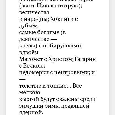
(звать Никак которую);
величества
и народцы; Хокинги с
дубьём;
самые богатые (в
девичестве —
крезы) с побирушками;
вдвоём
Магомет с Христом; Гагарин
с Белкою;
недомерки с центровыми; и
—
толстые и тонкие… Все
мелкою
вьюгой будут свалены среди
зимушки-зимы недальней
ядерной.