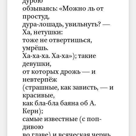
дурою
обзываясь: «Можно ль от
простуд,
дура-лошадь, увильнуть? —
Ха, нетушки:
тоже не отвертишься,
умрёшь.
Ха-ха-ха. Ха-ха»); такие
девушки,
от которых дрожь — и
невтерпёж
(страшные, как зависть, — и
красивые,
как бла-бла баяна об А.
Керн);
самые известные (с поп-
дивою
во главе) и всяческая чернь