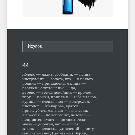
Исупов…
ИИ
Яблоко — налив, сообщник — псина,
инструмент — лопата, кто — в пальто,
родина — припадочна, малина —
разлюли, опустошенье — до,
дерево — ветла, покойник — кролем,
тпру — пошёл, приплыл — и был таков,
курица — слепая, под — контролем,
пистолет — Макарова, врагов —
приголубить, малыша — из сиськи,
вырастет — не вспомнит, человек —
неприятен, судит — по-таксистски,
мама — дорогая, вот — и снег,
жизнь — несносна, удивлений — нету,
сыплет — снег, Протва — у Верии,