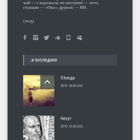
чай — с вареньем, не наступит — лето,
станция — «Ока», дружок — ИИ.
(2025)
…и последнее
Отсюда
ЛЕТО
06.08.2026
Несут
ЛЕТО
05.08.2026