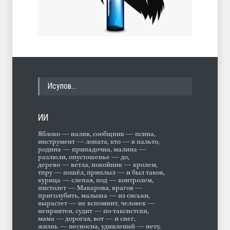
Исупов…
ИИ
Яблоко — налив, сообщник — псина,
инструмент — лопата, кто — в пальто,
родина — припадочна, малина —
разлюли, опустошенье — до,
дерево — ветла, покойник — кролем,
тпру — пошёл, приплыл — и был таков,
курица — слепая, под — контролем,
пистолет — Макарова, врагов —
приголубить, малыша — из сиськи,
вырастет — не вспомнит, человек —
неприятен, судит — по-таксистски,
мама — дорогая, вот — и снег,
жизнь — несносна, удивлений — нету,