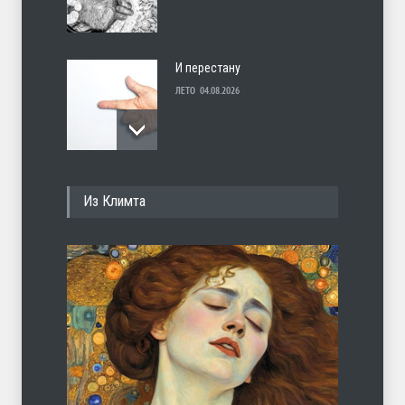
И перестану
ЛЕТО
04.08.2026
С теплотой
Из Климта
ЛЕТО
03.08.2026
Марципан (из Агнии Барто)
ЛЕТО
31.07.2026