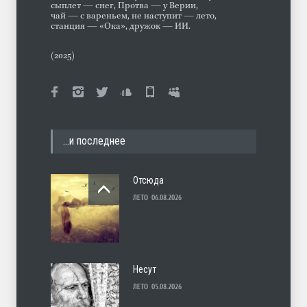
сыплет — снег, Протва — у Верии,
чай — с вареньем, не наступит — лето,
станция — «Ока», дружок — ИИ.
(2025)
…и последнее
Отсюда
ЛЕТО
06.08.2026
Несут
ЛЕТО
05.08.2026