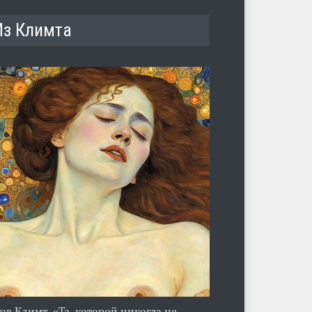
Из Климта
тав Климт. «Та, которой никогда не