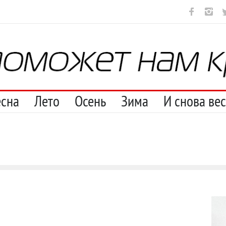
рестану
С теплотой
Марципан (из Агнии Барто)
А ещё бород
есна
Лето
Осень
Зима
И снова ве