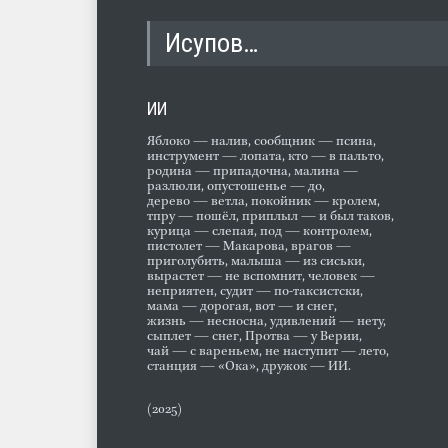
Исупов…
ИИ
Яблоко — налив, сообщник — псина,
инструмент — лопата, кто — в пальто,
родина — припадочна, малина —
разлюли, опустошенье — до,
дерево — ветла, покойник — кролем,
тпру — пошёл, приплыл — и был таков,
курица — слепая, под — контролем,
пистолет — Макарова, врагов —
приголубить, малыша — из сиськи,
вырастет — не вспомнит, человек —
неприятен, судит — по-таксистски,
мама — дорогая, вот — и снег,
жизнь — несносна, удивлений — нету,
сыплет — снег, Протва — у Верии,
чай — с вареньем, не наступит — лето,
станция — «Ока», дружок — ИИ.
(2025)