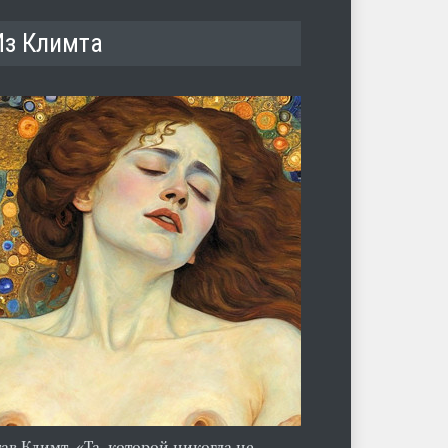
Из Климта
тав Климт. «Та, которой никогда не