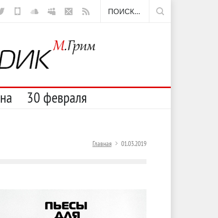
ещё борода
сна
30 февраля
Главная
01.03.2019