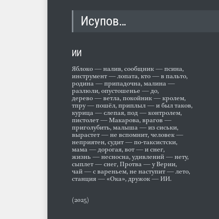
Исупов…
ИИ
Яблоко — налив, сообщник — псина,
инструмент — лопата, кто — в пальто,
родина — припадочна, малина —
разлюли, опустошенье — до,
дерево — ветла, покойник — кролем,
тпру — пошёл, приплыл — и был таков,
курица — слепая, под — контролем,
пистолет — Макарова, врагов —
приголубить, малыша — из сиськи,
вырастет — не вспомнит, человек —
неприятен, судит — по-таксистски,
мама — дорогая, вот — и снег,
жизнь — несносна, удивлений — нету,
сыплет — снег, Протва — у Верии,
чай — с вареньем, не наступит — лето,
станция — «Ока», дружок — ИИ.
(2025)