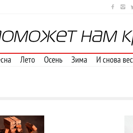
ут
И перестану
С теплотой
Марципан (из Агнии Барто)
А 
есна
Лето
Осень
Зима
И снова ве