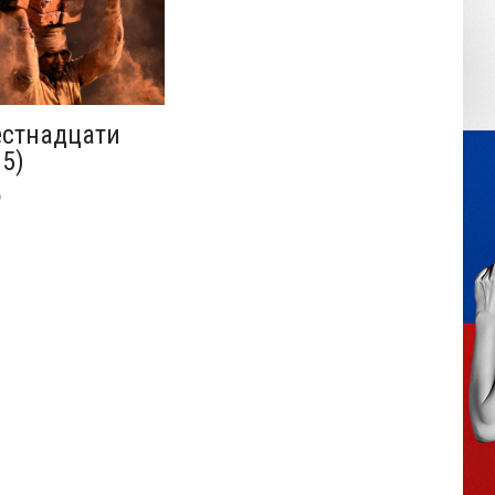
стнадцати
 5)
9