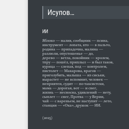
Исупов…
ИИ
Яблоко — налив, сообщник — псина,
инструмент — лопата, кто — в пальто,
родина — припадочна, малина —
разлюли, опустошенье — до,
дерево — ветла, покойник — кролем,
тпру — пошёл, приплыл — и был таков,
курица — слепая, под — контролем,
пистолет — Макарова, врагов —
приголубить, малыша — из сиськи,
вырастет — не вспомнит, человек —
неприятен, судит — по-таксистски,
мама — дорогая, вот — и снег,
жизнь — несносна, удивлений — нету,
сыплет — снег, Протва — у Верии,
чай — с вареньем, не наступит — лето,
станция — «Ока», дружок — ИИ.
(2025)