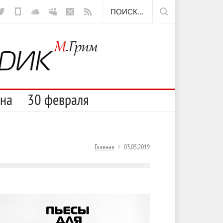
ещё борода
сна
30 февраля
Главная
03.05.2019