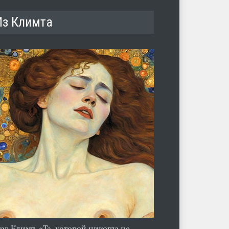
Из Климта
тав Климт. «Та, которой никогда не