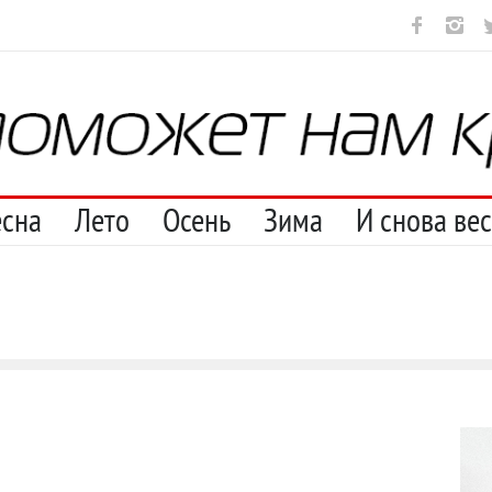
ут
И перестану
С теплотой
Марципан (из Агнии Барто)
А 
есна
Лето
Осень
Зима
И снова ве