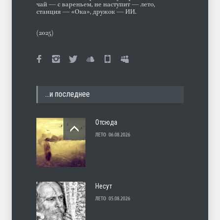
чай — с вареньем, не наступит — лето,
станция — «Ока», дружок — ИИ.
(2025)
…и последнее
Отсюда
ЛЕТО
06.08.2026
Несут
ЛЕТО
05.08.2026