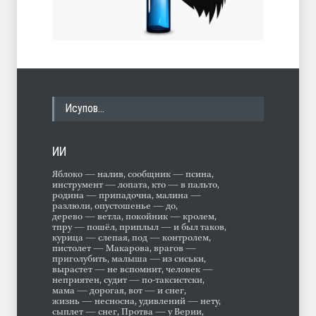
Исупов…
ИИ
Яблоко — налив, сообщник — псина,
инструмент — лопата, кто — в пальто,
родина — припадочна, малина —
разлюли, опустошенье — до,
дерево — ветла, покойник — кролем,
тпру — пошёл, приплыл — и был таков,
курица — слепая, под — контролем,
пистолет — Макарова, врагов —
приголубить, малыша — из сиськи,
вырастет — не вспомнит, человек —
неприятен, судит — по-таксистски,
мама — дорогая, вот — и снег,
жизнь — несносна, удивлений — нету,
сыплет — снег, Протва — у Верии,