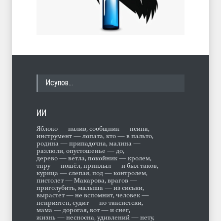
Исупов…
ИИ
Яблоко — налив, сообщник — псина,
инструмент — лопата, кто — в пальто,
родина — припадочна, малина —
разлюли, опустошенье — до,
дерево — ветла, покойник — кролем,
тпру — пошёл, приплыл — и был таков,
курица — слепая, под — контролем,
пистолет — Макарова, врагов —
приголубить, малыша — из сиськи,
вырастет — не вспомнит, человек —
неприятен, судит — по-таксистски,
мама — дорогая, вот — и снег,
жизнь — несносна, удивлений — нету,