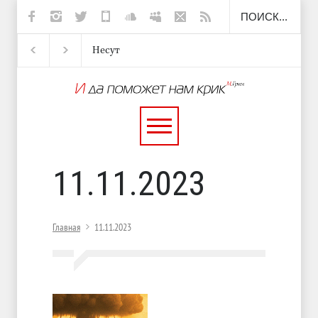
Несут
И перестану
С теплотой
Марципан
Барто)
11.11.2023
Главная
11.11.2023