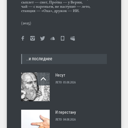
сыплет — снег, Протва — у Верии,
чай — с вареньем, не наступит — лето,
станция — «Ока», дружок — ИИ.
(2025)
…и последнее
Несут
ЛЕТО
05.08.2026
И перестану
ЛЕТО
04.08.2026