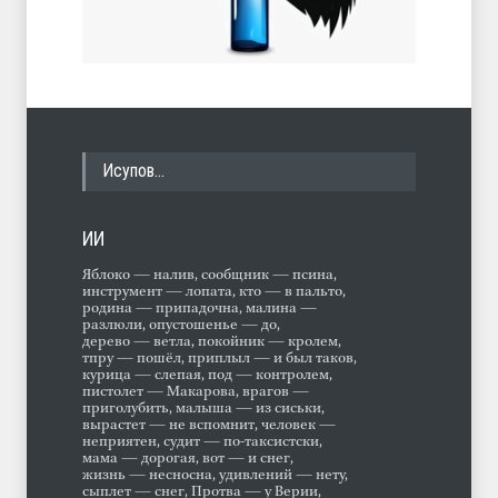
Исупов…
ИИ
Яблоко — налив, сообщник — псина,
инструмент — лопата, кто — в пальто,
родина — припадочна, малина —
разлюли, опустошенье — до,
дерево — ветла, покойник — кролем,
тпру — пошёл, приплыл — и был таков,
курица — слепая, под — контролем,
пистолет — Макарова, врагов —
приголубить, малыша — из сиськи,
вырастет — не вспомнит, человек —
неприятен, судит — по-таксистски,
мама — дорогая, вот — и снег,
жизнь — несносна, удивлений — нету,
сыплет — снег, Протва — у Верии,