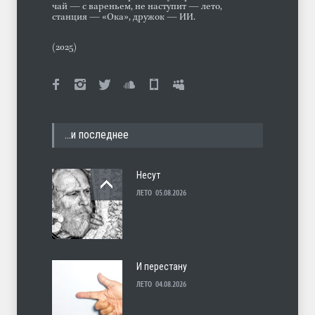
чай — с вареньем, не наступит — лето,
станция — «Ока», дружок — ИИ.
(2025)
…и последнее
Несут
ЛЕТО
05.08.2026
И перестану
ЛЕТО
04.08.2026