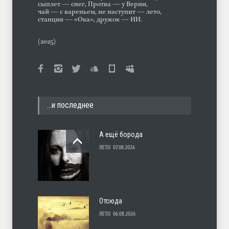
сыплет — снег, Протва — у Верии,
чай — с вареньем, не наступит — лето,
станция — «Ока», дружок — ИИ.
(2025)
…и последнее
А ещё борода
ЛЕТО
07.08.2026
Отсюда
ЛЕТО
06.08.2026