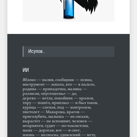
Исупов…
ИИ
Яблоко — налив, сообщник — псина,
инструмент — лопата, кто — в пальто,
родина — припадочна, малина —
разлюли, опустошенье — до,
дерево — ветла, покойник — кролем,
тпру — пошёл, приплыл — и был таков,
курица — слепая, под — контролем,
пистолет — Макарова, врагов —
приголубить, малыша — из сиськи,
вырастет — не вспомнит, человек —
неприятен, судит — по-таксистски,
мама — дорогая, вот — и снег,
жизнь — несносна, удивлений — нету,