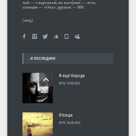
чай — с вареньем, не наступит — лето,
станция — «Ока», дружок — ИИ.
(2025)
…и последнее
А ещё борода
ЛЕТО
07.08.2026
Отсюда
ЛЕТО
06.08.2026