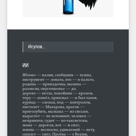
Исупов…
ИИ
Яблоко — налив, сообщник — псина,
инструмент — лопата, кто — в пальто,
родина — припадочна, малина —
разлюли, опустошенье — до,
дерево — ветла, покойник — кролем,
тпру — пошёл, приплыл — и был таков,
курица — слепая, под — контролем,
пистолет — Макарова, врагов —
приголубить, малыша — из сиськи,
вырастет — не вспомнит, человек —
неприятен, судит — по-таксистски,
мама — дорогая, вот — и снег,
жизнь — несносна, удивлений — нету,
сыплет — снег, Протва — у Верии,