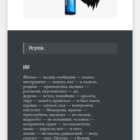
Исупов…
ИИ
Яблоко — налив, сообщник — псина,
инструмент — лопата, кто — в пальто,
родина — припадочна, малина —
разлюли, опустошенье — до,
дерево — ветла, покойник — кролем,
тпру — пошёл, приплыл — и был таков,
курица — слепая, под — контролем,
пистолет — Макарова, врагов —
приголубить, малыша — из сиськи,
вырастет — не вспомнит, человек —
неприятен, судит — по-таксистски,
мама — дорогая, вот — и снег,
жизнь — несносна, удивлений — нету,
сыплет — снег, Протва — у Верии,