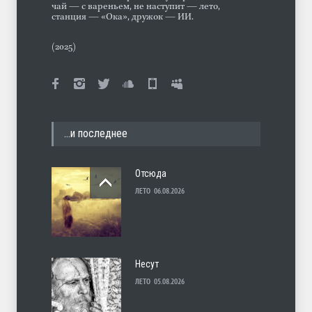
чай — с вареньем, не наступит — лето,
станция — «Ока», дружок — ИИ.
(2025)
…и последнее
Отсюда
ЛЕТО
06.08.2026
Несут
ЛЕТО
05.08.2026