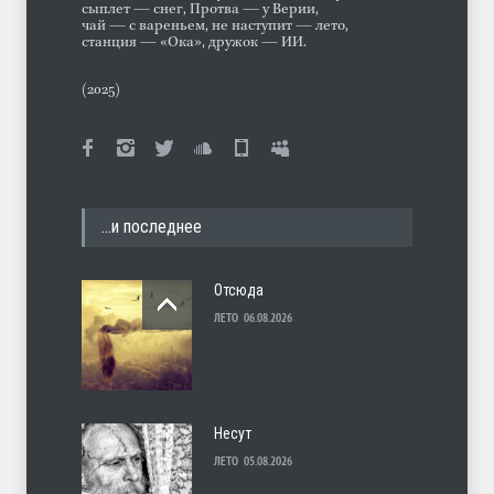
сыплет — снег, Протва — у Верии,
чай — с вареньем, не наступит — лето,
станция — «Ока», дружок — ИИ.
(2025)
…и последнее
Отсюда
ЛЕТО
06.08.2026
Несут
ЛЕТО
05.08.2026