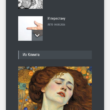
И перестану
ЛЕТО
04.08.2026
С теплотой
Из Климта
ЛЕТО
03.08.2026
Марципан (из Агнии Барто)
ЛЕТО
31.07.2026