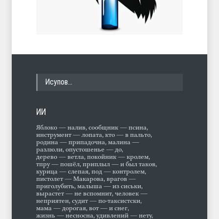
Исупов…
ИИ
Яблоко — налив, сообщник — псина,
инструмент — лопата, кто — в пальто,
родина — припадочна, малина —
разлюли, опустошенье — до,
дерево — ветла, покойник — кролем,
тпру — пошёл, приплыл — и был таков,
курица — слепая, под — контролем,
пистолет — Макарова, врагов —
приголубить, малыша — из сиськи,
вырастет — не вспомнит, человек —
неприятен, судит — по-таксистски,
мама — дорогая, вот — и снег,
жизнь — несносна, удивлений — нету,