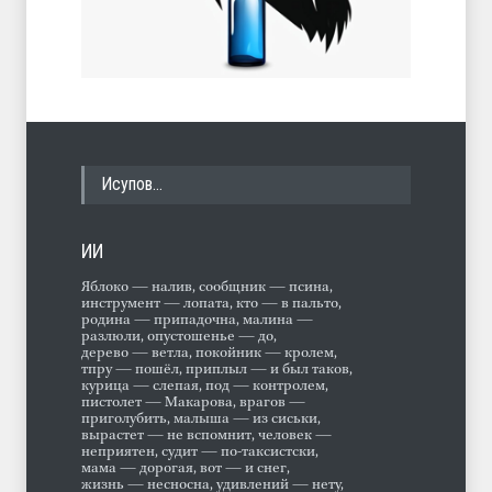
Исупов…
ИИ
Яблоко — налив, сообщник — псина,
инструмент — лопата, кто — в пальто,
родина — припадочна, малина —
разлюли, опустошенье — до,
дерево — ветла, покойник — кролем,
тпру — пошёл, приплыл — и был таков,
курица — слепая, под — контролем,
пистолет — Макарова, врагов —
приголубить, малыша — из сиськи,
вырастет — не вспомнит, человек —
неприятен, судит — по-таксистски,
мама — дорогая, вот — и снег,
жизнь — несносна, удивлений — нету,