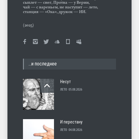
сыплет — снег, Протва — у Верии,
чай — с вареньем, не наступит — лето,
станция — «Ока», дружок — ИИ.
(2025)
…и последнее
Несут
ЛЕТО
05.08.2026
И перестану
ЛЕТО
04.08.2026