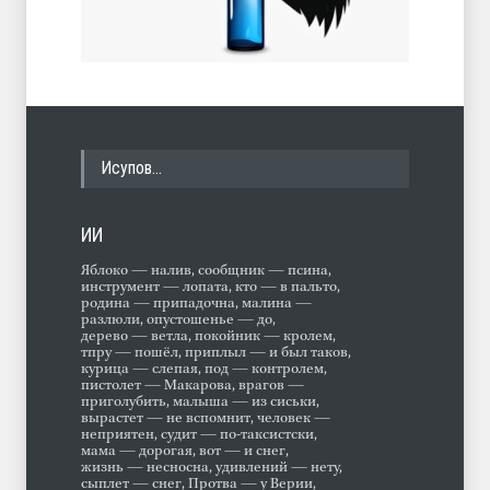
Исупов…
ИИ
Яблоко — налив, сообщник — псина,
инструмент — лопата, кто — в пальто,
родина — припадочна, малина —
разлюли, опустошенье — до,
дерево — ветла, покойник — кролем,
тпру — пошёл, приплыл — и был таков,
курица — слепая, под — контролем,
пистолет — Макарова, врагов —
приголубить, малыша — из сиськи,
вырастет — не вспомнит, человек —
неприятен, судит — по-таксистски,
мама — дорогая, вот — и снег,
жизнь — несносна, удивлений — нету,
сыплет — снег, Протва — у Верии,