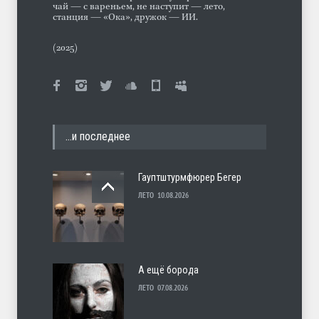
чай — с вареньем, не наступит — лето,
станция — «Ока», дружок — ИИ.
(2025)
…и последнее
Гауптштурмфюрер Бегер
ЛЕТО
10.08.2026
А ещё борода
ЛЕТО
07.08.2026