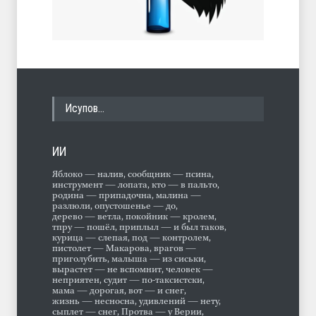
Исупов…
ИИ
Яблоко — налив, сообщник — псина,
инструмент — лопата, кто — в пальто,
родина — припадочна, малина —
разлюли, опустошенье — до,
дерево — ветла, покойник — кролем,
тпру — пошёл, приплыл — и был таков,
курица — слепая, под — контролем,
пистолет — Макарова, врагов —
приголубить, малыша — из сиськи,
вырастет — не вспомнит, человек —
неприятен, судит — по-таксистски,
мама — дорогая, вот — и снег,
жизнь — несносна, удивлений — нету,
сыплет — снег, Протва — у Верии,