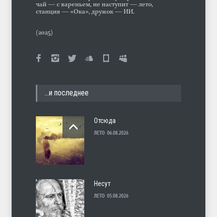
чай — с вареньем, не наступит — лето,
станция — «Ока», дружок — ИИ.
(2025)
…и последнее
Отсюда
ЛЕТО
06.08.2026
Несут
ЛЕТО
05.08.2026