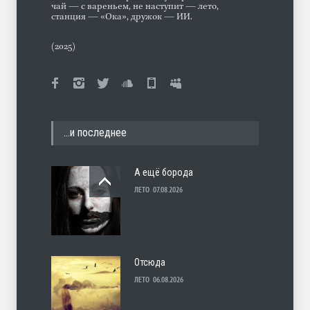
чай — с вареньем, не наступит — лето,
станция — «Ока», дружок — ИИ.
(2025)
…и последнее
А ещё борода
ЛЕТО
07.08.2026
Отсюда
ЛЕТО
06.08.2026