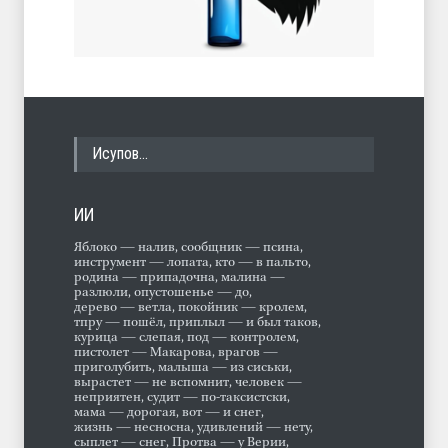
Исупов…
ИИ
Яблоко — налив, сообщник — псина,
инструмент — лопата, кто — в пальто,
родина — припадочна, малина —
разлюли, опустошенье — до,
дерево — ветла, покойник — кролем,
тпру — пошёл, приплыл — и был таков,
курица — слепая, под — контролем,
пистолет — Макарова, врагов —
приголубить, малыша — из сиськи,
вырастет — не вспомнит, человек —
неприятен, судит — по-таксистски,
мама — дорогая, вот — и снег,
жизнь — несносна, удивлений — нету,
сыплет — снег, Протва — у Верии,