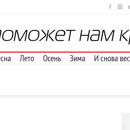
ут
И перестану
С теплотой
Марципан (из Агнии Барто)
А 
есна
Лето
Осень
Зима
И снова ве