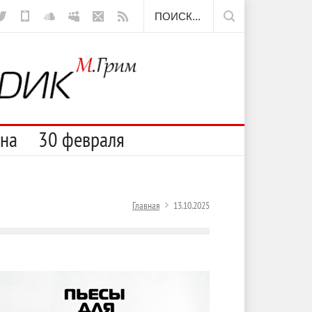
ещё борода
сна
30 февраля
Главная
13.10.2025