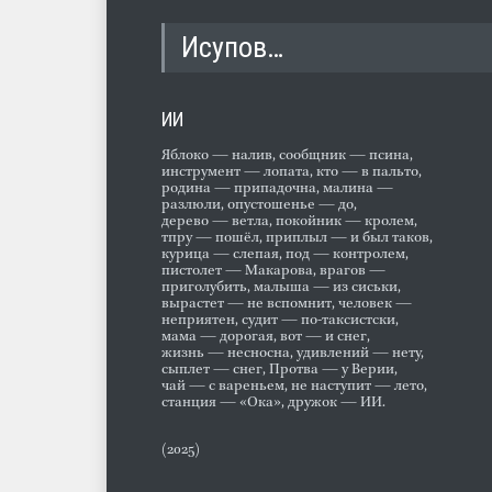
Исупов…
ИИ
Яблоко — налив, сообщник — псина,
инструмент — лопата, кто — в пальто,
родина — припадочна, малина —
разлюли, опустошенье — до,
дерево — ветла, покойник — кролем,
тпру — пошёл, приплыл — и был таков,
курица — слепая, под — контролем,
пистолет — Макарова, врагов —
приголубить, малыша — из сиськи,
вырастет — не вспомнит, человек —
неприятен, судит — по-таксистски,
мама — дорогая, вот — и снег,
жизнь — несносна, удивлений — нету,
сыплет — снег, Протва — у Верии,
чай — с вареньем, не наступит — лето,
станция — «Ока», дружок — ИИ.
(2025)