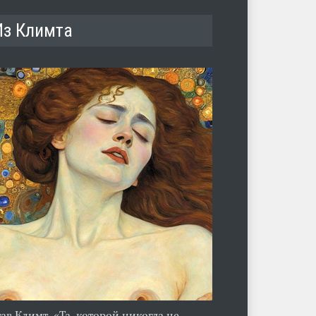
Из Климта
тав Климт. «Та, которой никогда не