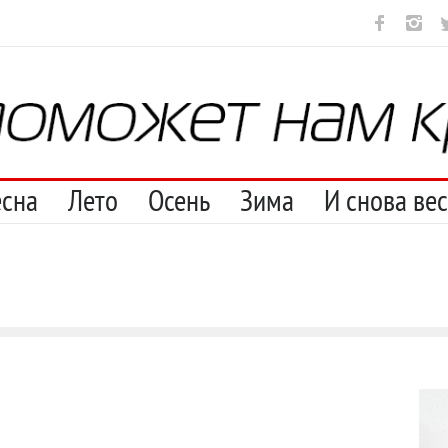
ут
И перестану
С теплотой
Марципан (из Агнии Барто)
А 
есна
Лето
Осень
Зима
И снова ве