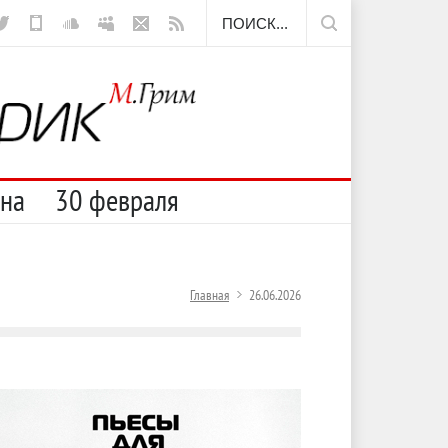
ещё борода
сна
30 февраля
Главная
26.06.2026