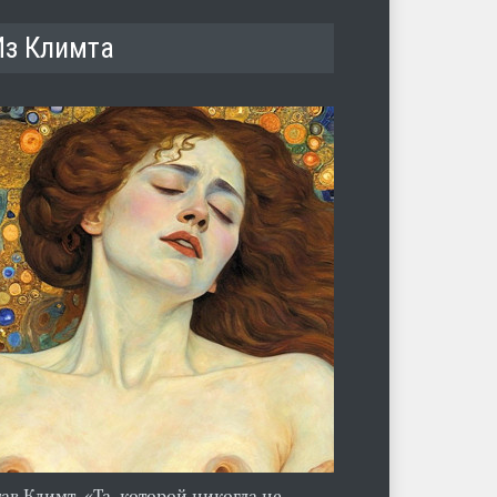
Из Климта
тав Климт. «Та, которой никогда не