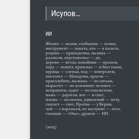
Исупов…
ИИ
Яблоко — налив, сообщник — псина,
инструмент — лопата, кто — в пальто,
родина — припадочна, малина —
разлюли, опустошенье — до,
дерево — ветла, покойник — кролем,
тпру — пошёл, приплыл — и был таков,
курица — слепая, под — контролем,
пистолет — Макарова, врагов —
приголубить, малыша — из сиськи,
вырастет — не вспомнит, человек —
неприятен, судит — по-таксистски,
мама — дорогая, вот — и снег,
жизнь — несносна, удивлений — нету,
сыплет — снег, Протва — у Верии,
чай — с вареньем, не наступит — лето,
станция — «Ока», дружок — ИИ.
(2025)