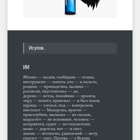
Исупов…
ИИ
Яблоко — налив, сообщник — псина,
инструмент — лопата, кто — в пальто,
родина — припадочна, малина —
разлюли, опустошенье — до,
дерево — ветла, покойник — кролем,
тпру — пошёл, приплыл — и был таков,
курица — слепая, под — контролем,
пистолет — Макарова, врагов —
приголубить, малыша — из сиськи,
вырастет — не вспомнит, человек —
неприятен, судит — по-таксистски,
мама — дорогая, вот — и снег,
жизнь — несносна, удивлений — нету,
сыплет — снег, Протва — у Верии,