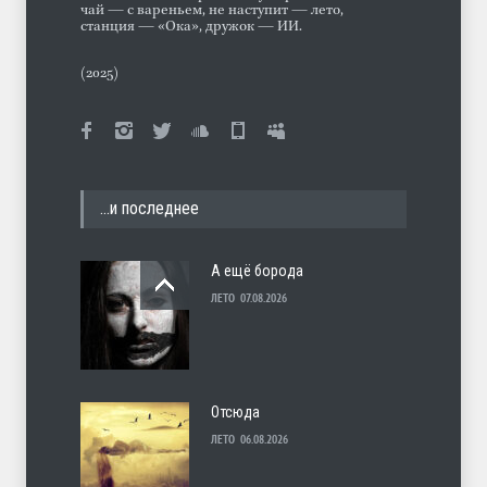
чай — с вареньем, не наступит — лето,
станция — «Ока», дружок — ИИ.
(2025)
…и последнее
А ещё борода
ЛЕТО
07.08.2026
Отсюда
ЛЕТО
06.08.2026