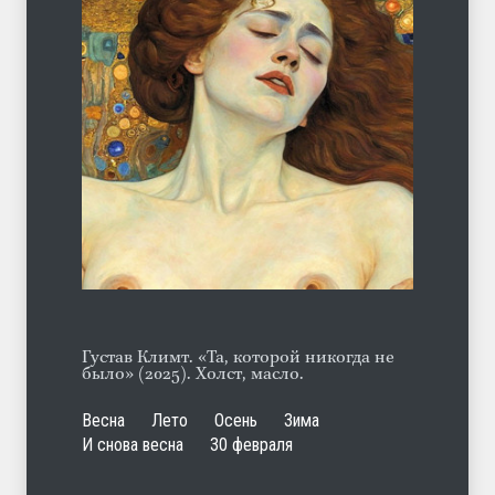
С теплотой
ЛЕТО
03.08.2026
Марципан (из Агнии Барто)
ЛЕТО
31.07.2026
Густав Климт. «Та, которой никогда не
было» (2025). Холст, масло.
Весна
Лето
Осень
Зима
И снова весна
30 февраля