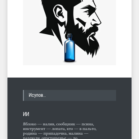
Исупов…
ИИ
Яблоко — налив, сообщник — псина,
инструмент — лопата, кто — в пальто,
родина — припадочна, малина —
разлюли, опустошенье — до,