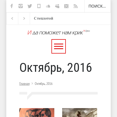
С теплотой
Марципан (из Агнии
А е
Барто)
Октябрь, 2016
Главная
Октябрь, 2016