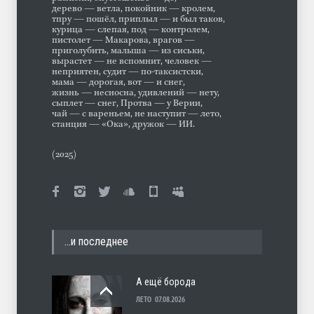
дерево — ветла, покойник — кролем,
тпру — пошёл, приплыл — и был таков,
курица — слепая, под — контролем,
пистолет — Макарова, врагов —
приголубить, малыша — из сиськи,
вырастет — не вспомнит, человек —
неприятен, судит — по-таксистски,
мама — дорогая, вот — и снег,
жизнь — несносна, удивлений — нету,
сыплет — снег, Протва — у Верии,
чай — с вареньем, не наступит — лето,
станция — «Ока», дружок — ИИ.
(2025)
…и последнее
А ещё борода
ЛЕТО
07.08.2026