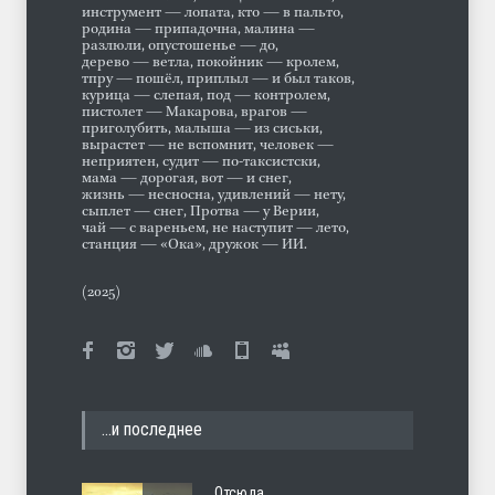
инструмент — лопата, кто — в пальто,
родина — припадочна, малина —
разлюли, опустошенье — до,
дерево — ветла, покойник — кролем,
тпру — пошёл, приплыл — и был таков,
курица — слепая, под — контролем,
пистолет — Макарова, врагов —
приголубить, малыша — из сиськи,
вырастет — не вспомнит, человек —
неприятен, судит — по-таксистски,
мама — дорогая, вот — и снег,
жизнь — несносна, удивлений — нету,
сыплет — снег, Протва — у Верии,
чай — с вареньем, не наступит — лето,
станция — «Ока», дружок — ИИ.
(2025)
…и последнее
Отсюда