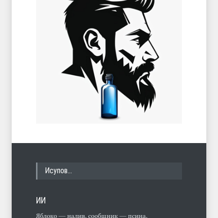
Исупов…
ИИ
Яблоко — налив, сообщник — псина,