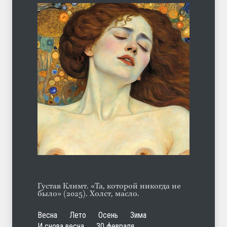
Марципан (из Агнии Барто)
ЛЕТО
31.07.2026
А ещё борода
ЛЕТО
07.08.2026
Густав Климт. «Та, которой никогда не
было» (2025). Холст, масло.
Весна
Лето
Осень
Зима
И снова весна
30 февраля